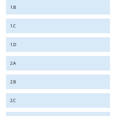
1.B
1.C
1.D
2.A
2.B
2.C