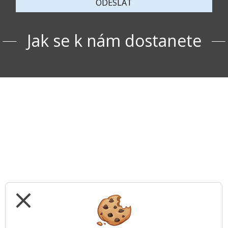
ODESLAT
Jak se k nám dostanete
close