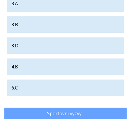
3.A
3.B
3.D
4.B
6.C
Sportovní výzvy