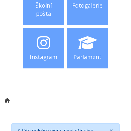
Školní
Fotogalerie
pošta
Instagram
Parlament
×
K této položce menu není připojen