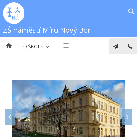
ZŠ náměstí Míru Nový Bor
O ŠKOLE