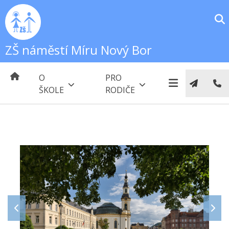
ZŠ náměstí Míru Nový Bor
O
PRO
ŠKOLE
RODIČE