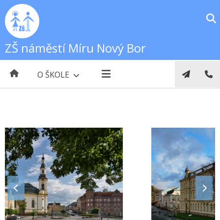
ZŠ náměstí Míru Nový Bor
O ŠKOLE