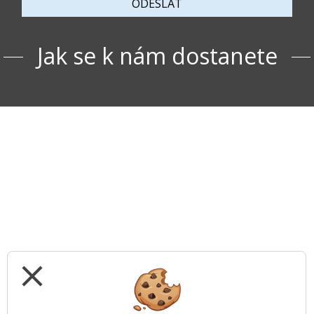
ODESLAT
Jak se k nám dostanete
close