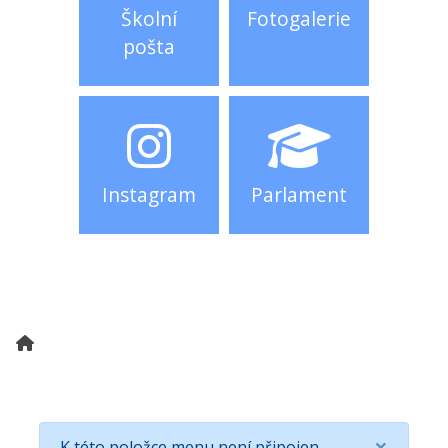
Školní
Fotogalerie
pošta
Instagram
Parlament
×
K této položce menu není připojen