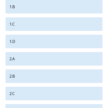
1.B
1.C
1.D
2.A
2.B
2.C