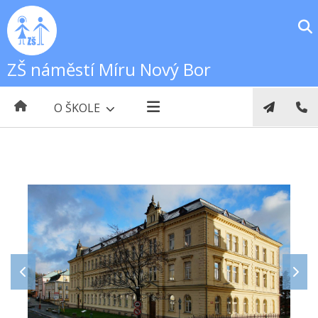
ZŠ náměstí Míru Nový Bor
O ŠKOLE