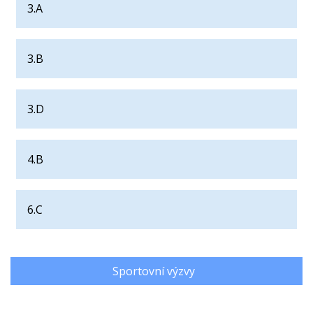
3.A
3.B
3.D
4.B
6.C
Sportovní výzvy