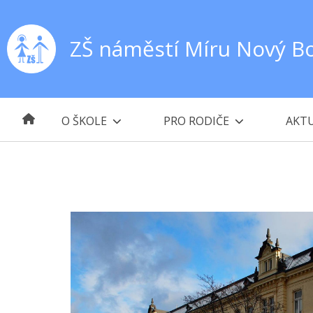
ZŠ náměstí Míru Nový B
O ŠKOLE
PRO RODIČE
AKTU