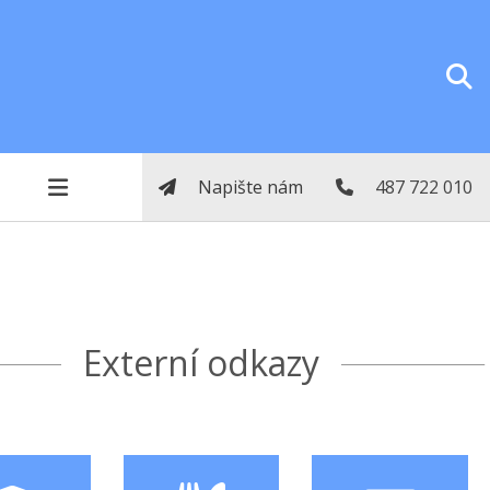
Napište nám
487 722 010
Externí odkazy