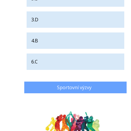
3.D
4.B
6.C
Sportovní výzvy