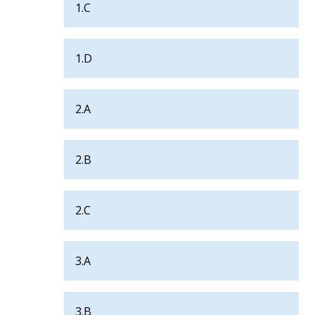
1.C
1.D
2.A
2.B
2.C
3.A
3.B