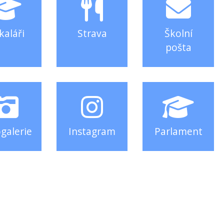
kaláři
Strava
Školní
pošta
galerie
Instagram
Parlament