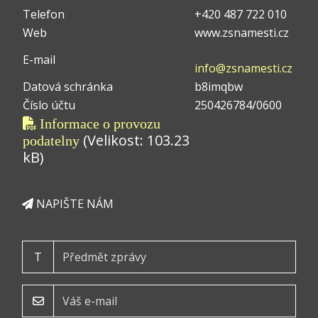
Telefon
+420 487 722 010
Web
www.zsnamesti.cz
E-mail
info@zsnamesti.cz
Datová schránka
b8imqbw
Číslo účtu
250426784/0600
Informace o provozu
(Velikost: 103.23
podatelny
kB)
NAPIŠTE NÁM
T