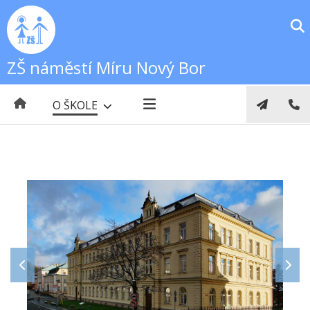
ZŠ náměstí Míru Nový Bor
O ŠKOLE