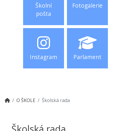
Školní
Fotogalerie
pošta
Instagram
Parlament
O ŠKOLE
Školská rada
Školská rada