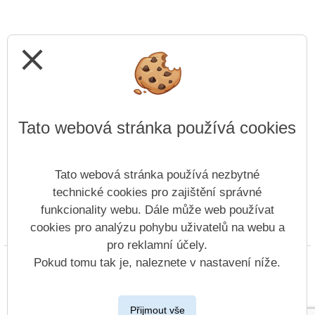
close
Tato webová stránka používá cookies
Tato webová stránka používá nezbytné
technické cookies pro zajištění správné
funkcionality webu. Dále může web používat
cookies pro analýzu pohybu uživatelů na webu a
Prohlášení o přístupnosti
Mapa webu
Cookies
pro reklamní účely.
Copyright © 2022 - 2023 ZŠ náměstí Míru Nový Bor &
Pokud tomu tak je, naleznete v nastavení níže.
Vitalex Group
- Tvorba školních webů
Postaveno ve službě
VlastníŠkolníWeb.cz
Přijmout vše