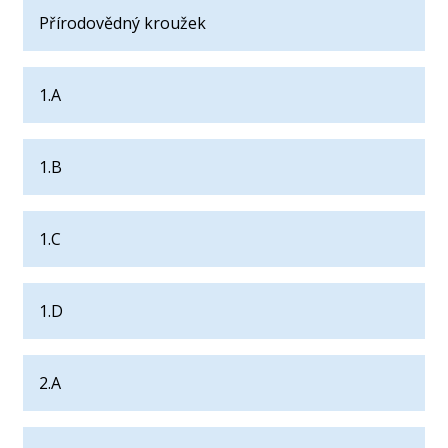
Přírodovědný kroužek
1.A
1.B
1.C
1.D
2.A