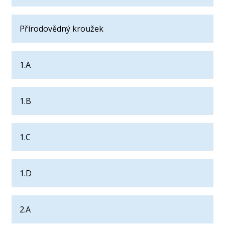
Přírodovědný kroužek
1.A
1.B
1.C
1.D
2.A