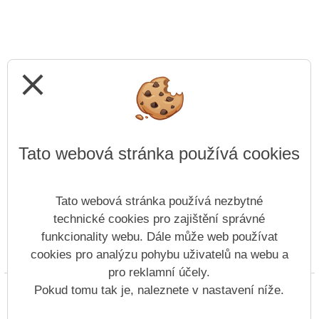
close
Tato webová stránka používá cookies
Tato webová stránka používá nezbytné
technické cookies pro zajištění správné
funkcionality webu. Dále může web používat
cookies pro analýzu pohybu uživatelů na webu a
Prohlášení o přístupnosti
Mapa webu
Cookies
pro reklamní účely.
Copyright © 2022 - 2023 ZŠ náměstí Míru Nový Bor &
Pokud tomu tak je, naleznete v nastavení níže.
Vitalex Group
- Tvorba školních webů