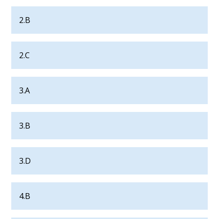
2.B
2.C
3.A
3.B
3.D
4.B