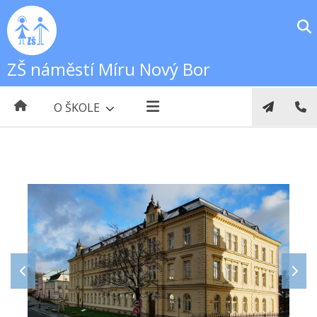
ZŠ náměstí Míru Nový Bor
O ŠKOLE