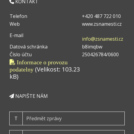
KONTAKT
Telefon
+420 487 722 010
Web
www.zsnamesti.cz
E-mail
info@zsnamesti.cz
Datová schránka
b8imqbw
Číslo účtu
250426784/0600
Informace o provozu
(Velikost: 103.23
podatelny
kB)
NAPIŠTE NÁM
T