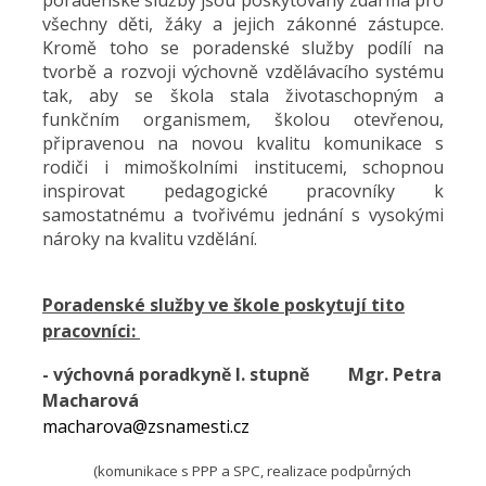
poradenské služby jsou poskytovány zdarma pro
všechny děti, žáky a jejich zákonné zástupce.
Kromě toho se poradenské služby podílí na
tvorbě a rozvoji výchovně vzdělávacího systému
tak, aby se škola stala životaschopným a
funkčním organismem, školou otevřenou,
připravenou na novou kvalitu komunikace s
rodiči i mimoškolními institucemi, schopnou
inspirovat pedagogické pracovníky k
samostatnému a tvořivému jednání s vysokými
nároky na kvalitu vzdělání.
Poradenské služby ve škole poskytují tito
pracovníci:
- výchovná poradkyně I. stupně
Mgr. Petra
Macharová
macharova@zsnamesti.cz
(komunikace s PPP a SPC, realizace podpůrných