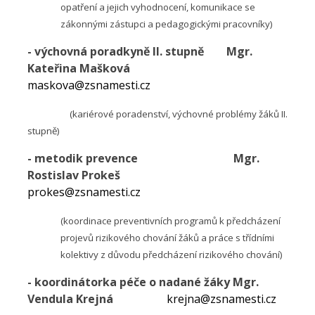
opatření a jejich vyhodnocení, komunikace se
zákonnými zástupci a pedagogickými pracovníky)
- výchovná poradkyně II. stupně
Mgr.
Kateřina Mašková
maskova@zsnamesti.cz
(kariérové poradenství, výchovné problémy žáků II.
stupně)
- metodik prevence
Mgr.
Rostislav Prokeš
prokes@zsnamesti.cz
(koordinace preventivních programů k předcházení
projevů rizikového chování žáků a práce s třídními
kolektivy z důvodu předcházení rizikového chování)
- koordinátorka péče o nadané žáky
Mgr.
Vendula Krejná
krejna@zsnamesti.cz