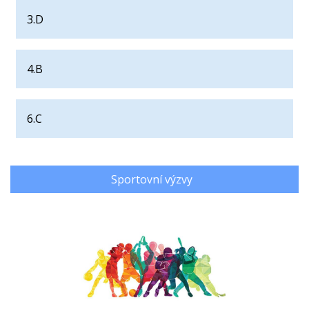
3.D
4.B
6.C
Sportovní výzvy