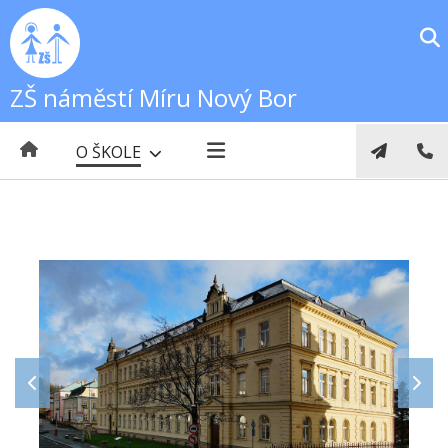
ZŠ náměstí Míru Nový Bor
O ŠKOLE