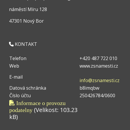
náměstí Míru 128
47301 Nový Bor
KONTAKT
Telefon
+420 487 722 010
Web
www.zsnamesti.cz
E-mail
info@zsnamesti.cz
Datová schránka
b8imqbw
Číslo účtu
250426784/0600
Informace o provozu
(Velikost: 103.23
podatelny
kB)