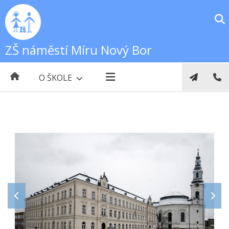
ZŠ náměstí Míru Nový Bor
O ŠKOLE