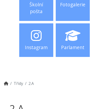
Školní
Fotogalerie
pošta
Instagram
Parlament
Třídy
2.A
2.A