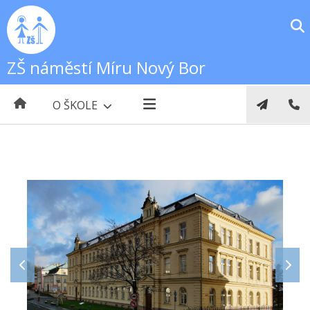
ZŠ náměstí Míru Nový Bor
O ŠKOLE