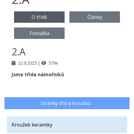
O třídě
Články
Fotoalba
2.A
22.9.2025
579x
Jsme třída námořníků
Stránky tříd a kroužků
Kroužek keramiky