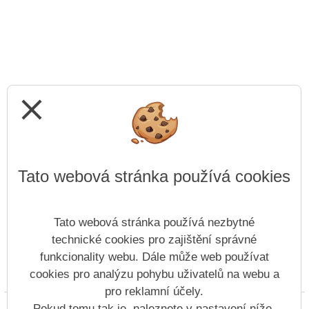
close
Tato webová stránka používá cookies
Tato webová stránka používá nezbytné
technické cookies pro zajištění správné
funkcionality webu. Dále může web používat
cookies pro analýzu pohybu uživatelů na webu a
Prohlášení o přístupnosti
Mapa webu
Cookies
pro reklamní účely.
Copyright © 2022 - 2023 ZŠ náměstí Míru Nový Bor &
Pokud tomu tak je, naleznete v nastavení níže.