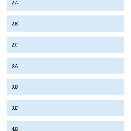
2.A
2.B
2.C
3.A
3.B
3.D
4.B