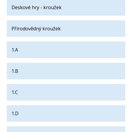
Deskové hry - kroužek
Přírodovědný kroužek
1.A
1.B
1.C
1.D