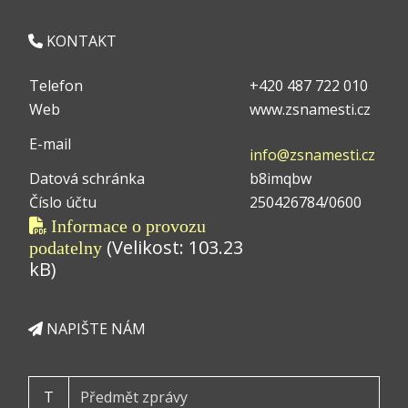
KONTAKT
Telefon
+420 487 722 010
Web
www.zsnamesti.cz
E-mail
info@zsnamesti.cz
Datová schránka
b8imqbw
Číslo účtu
250426784/0600
Informace o provozu
(Velikost: 103.23
podatelny
kB)
NAPIŠTE NÁM
T