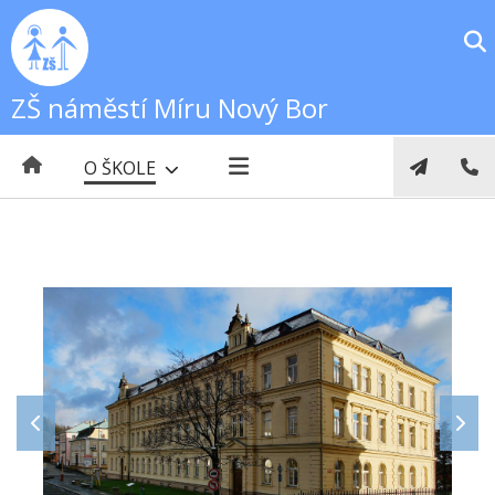
ZŠ náměstí Míru Nový Bor
O ŠKOLE