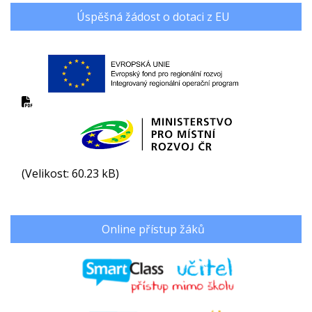
Úspěšná žádost o dotaci z EU
(Velikost: 60.23 kB)
Online přístup žáků