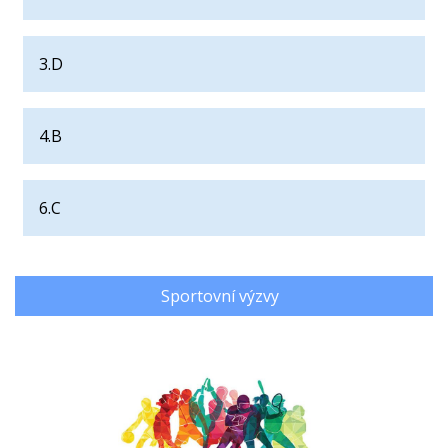
3.D
4.B
6.C
Sportovní výzvy