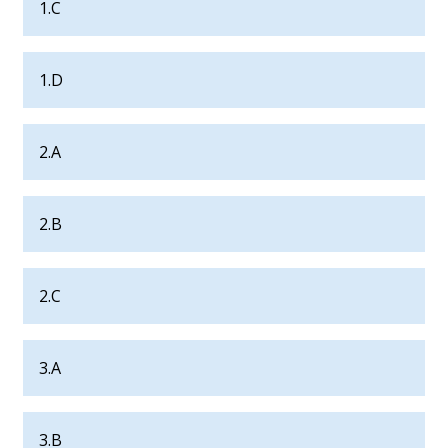
1.C
1.D
2.A
2.B
2.C
3.A
3.B