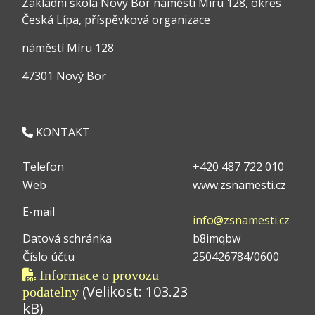
Základní škola Nový Bor náměstí Míru 128, okres
Česká Lípa, příspěvková organizace
náměstí Míru 128
47301 Nový Bor
KONTAKT
Telefon
+420 487 722 010
Web
www.zsnamesti.cz
E-mail
info@zsnamesti.cz
Datová schránka
b8imqbw
Číslo účtu
250426784/0600
Informace o provozu
(Velikost: 103.23
podatelny
kB)