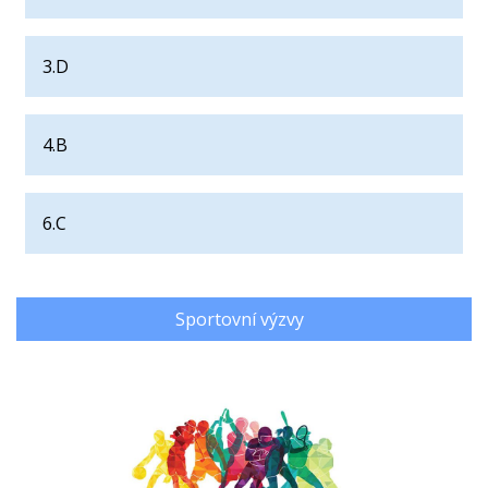
3.D
4.B
6.C
Sportovní výzvy