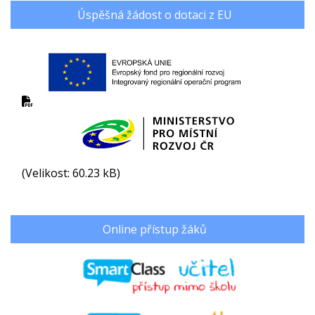
Úspěšná žádost o dotaci z EU
(Velikost: 60.23 kB)
Online přístup žáků