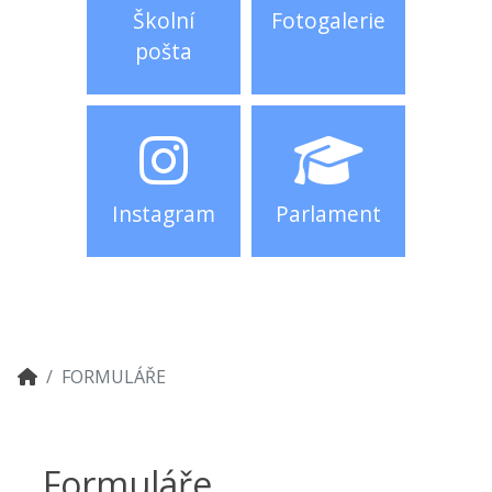
Školní
Fotogalerie
pošta
Instagram
Parlament
FORMULÁŘE
Formuláře