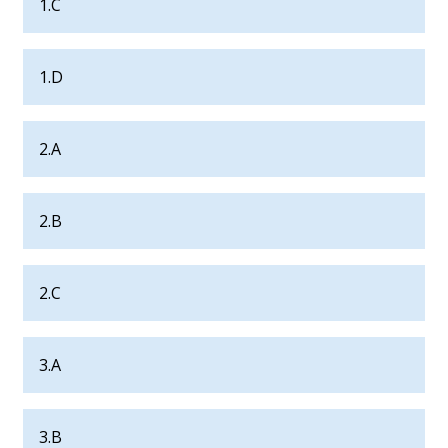
1.C
1.D
2.A
2.B
2.C
3.A
3.B