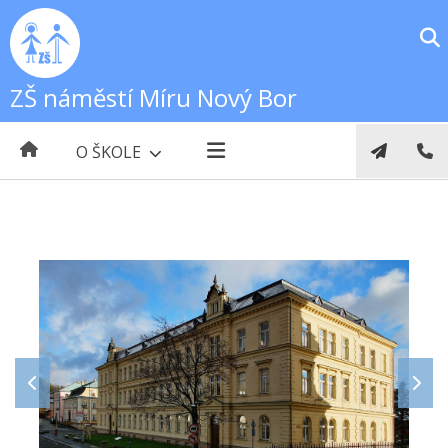
ZŠ náměstí Míru Nový Bor
O ŠKOLE