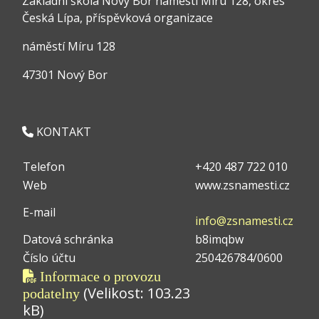
Základní škola Nový Bor náměstí Míru 128, okres
Česká Lípa, příspěvková organizace
náměstí Míru 128
47301 Nový Bor
KONTAKT
Telefon
+420 487 722 010
Web
www.zsnamesti.cz
E-mail
info@zsnamesti.cz
Datová schránka
b8imqbw
Číslo účtu
250426784/0600
Informace o provozu
(Velikost: 103.23
podatelny
kB)