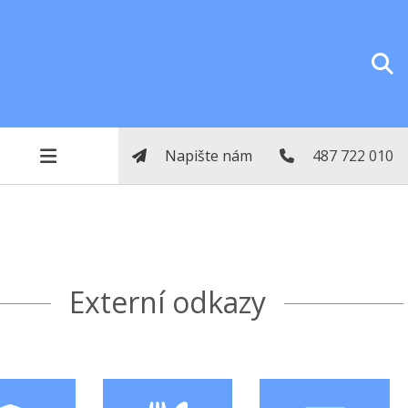
Napište nám
487 722 010
Externí odkazy