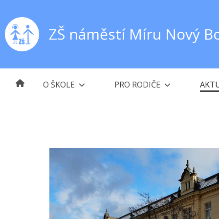
ZŠ náměstí Míru Nový B
O ŠKOLE
PRO RODIČE
AKTU