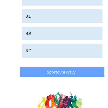
3.D
4.B
6.C
Sportovní výzvy