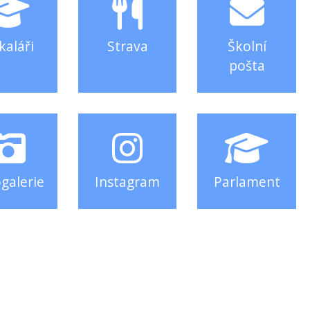
kaláři
Strava
Školní
pošta
galerie
Instagram
Parlament