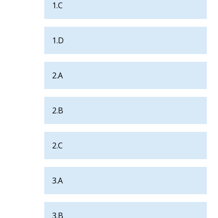
1.C
1.D
2.A
2.B
2.C
3.A
3.B