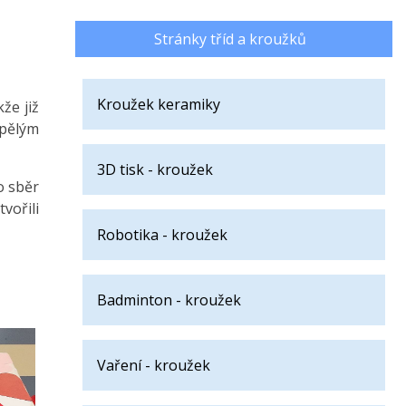
Stránky tříd a kroužků
Kroužek keramiky
že již
spělým
3D tisk - kroužek
o sběr
vořili
Robotika - kroužek
Badminton - kroužek
Vaření - kroužek