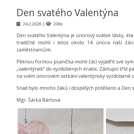
Den svatého Valentýna
24.2.2026
206x
Den svatého Valentýna je únorový svátek lásky, který
tradičně mohli i letos okolo 14. února naši žác
zaměstnancům.
Pěknou formou psaníčka mohli žáci vyjádřit své sym
„valentýnek“ do vyzdobených krabic. Zástupci tříd pak 
na svém únorovém setkání valentýnsky vyzdobené o
Snad bylo mnoho žáků i dospělých potěšeno a Den sv
Mgr. Šárka Bártová