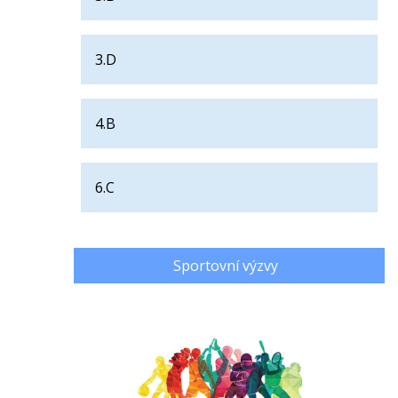
3.D
4.B
6.C
Sportovní výzvy