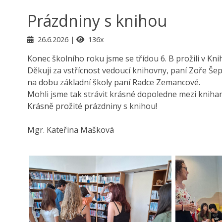
Prázdniny s knihou
26.6.2026
136x
Konec školního roku jsme se třídou 6. B prožili v Kn
Děkuji za vstřícnost vedoucí knihovny, paní Zoře Še
na dobu základní školy paní Radce Zemancové.
Mohli jsme tak strávit krásné dopoledne mezi knihami
Krásně prožité prázdniny s knihou!
Mgr. Kateřina Mašková