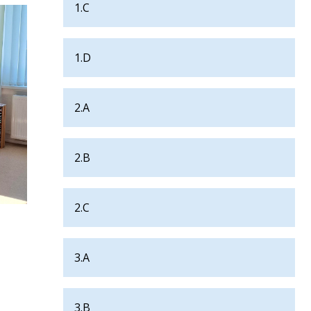
1.C
1.D
2.A
2.B
2.C
3.A
3.B