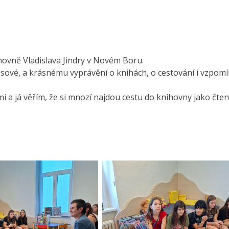
ihovně Vladislava Jindry v Novém Boru.
psové, a krásnému vyprávění o knihách, o cestování i vzpom
 a já věřím, že si mnozí najdou cestu do knihovny jako čten