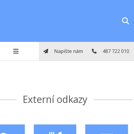
Napište nám
487 722 010
Externí odkazy