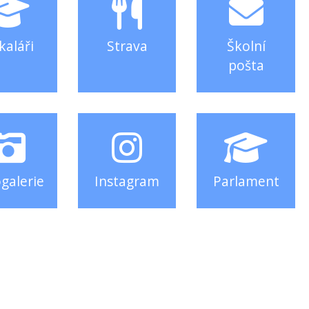
kaláři
Strava
Školní
pošta
galerie
Instagram
Parlament