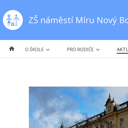
ZŠ náměstí Míru Nový B
O ŠKOLE
PRO RODIČE
AKTU