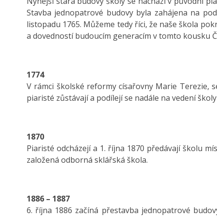
Nynější stará budovy školy se nachází v původní piari
Stavba jednopatrové budovy byla zahájena na podz
listopadu 1765. Můžeme tedy říci, že naše škola pokra
a dovedností budoucím generacím v tomto kousku Č
1774
V rámci školské reformy císařovny Marie Terezie, se
piaristé zůstávají a podílejí se nadále na vedení školy
1870
Piaristé odcházejí a 1. října 1870 předávají školu m
založená odborná sklářská škola.
1886 – 1887
6. října 1886 začíná přestavba jednopatrové budo