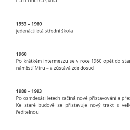
I. a II. obecná škola
1953 – 1960
jedenáctiletá střední škola
1960
Po krátkém intermezzu se v roce 1960 opět do star
náměstí Míru – a zůstává zde dosud.
1988 – 1993
Po osmdesáti letech začíná nové přistavování a přes
Ke staré budově se přistavuje nový trakt s vel
ředitelnou.