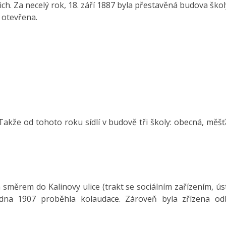
rich. Za necelý rok, 18. září 1887 byla přestavěná budova školy
 otevřena.
 Takže od tohoto roku sídlí v budově tři školy: obecná, měš
směrem do Kalinovy ulice (trakt se sociálním zařízením, ús
 ledna 1907 proběhla kolaudace. Zároveň byla zřízena o