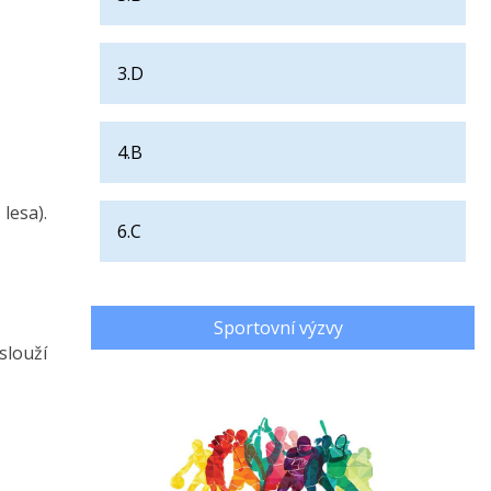
3.D
.
4.B
lesa).
6.C
Sportovní výzvy
slouží