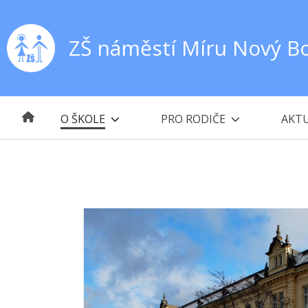
ZŠ náměstí Míru Nový B
O ŠKOLE
PRO RODIČE
AKTU