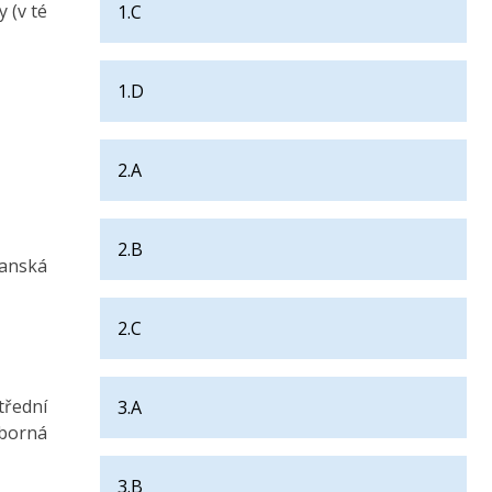
 (v té
1.C
1.D
2.A
2.B
ťanská
2.C
třední
3.A
dborná
3.B