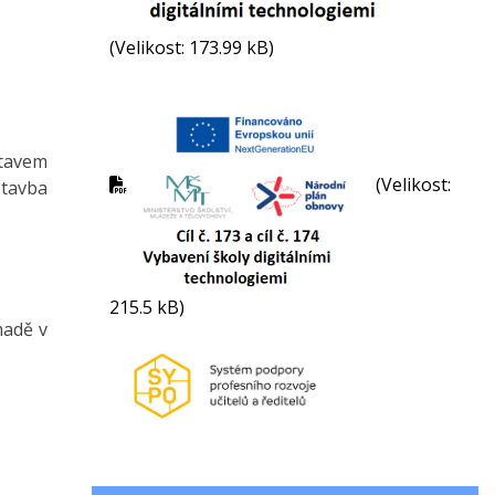
(Velikost: 173.99 kB)
stavem
(Velikost:
stavba
215.5 kB)
madě v