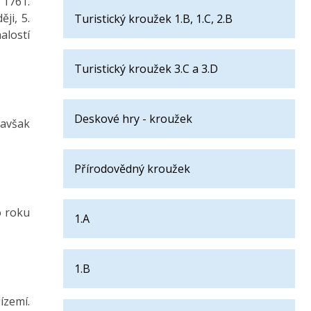
 1761.
ji, 5.
Turistický kroužek 1.B, 1.C, 2.B
alostí
Turistický kroužek 3.C a 3.D
Deskové hry - kroužek
 avšak
Přírodovědný kroužek
o roku
1.A
1.B
ízemí.