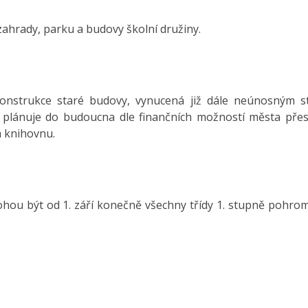
zahrady, parku a budovy školní družiny.
konstrukce staré budovy, vynucená již dále neúnosným 
plánuje do budoucna dle finančních možností města pře
a knihovnu.
hou být od 1. září konečně všechny třídy 1. stupně pohro