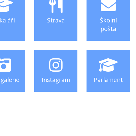
kaláři
Strava
Školní
pošta
galerie
Instagram
Parlament