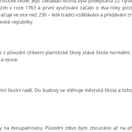
stické škole, jejíž zakládací listina byla podepsána 22. října
im v roce 1763 a první vyučování začalo o dva roky pozdě
čuje ve více než 230 – leté tradici vzdělávání a předávání zn
eské republiky.
 z původní církevní piaristické školy stává škola normální,
 a výuce.
ístní školní radě. Do budovy se stěhuje městská škola a toh
vy na dvoupatrovou. Původní zdivo bylo zbouráno až na př