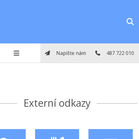
Napište nám
487 722 010
Externí odkazy