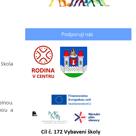
Podporují nás
 škola
elnou.
vnou a