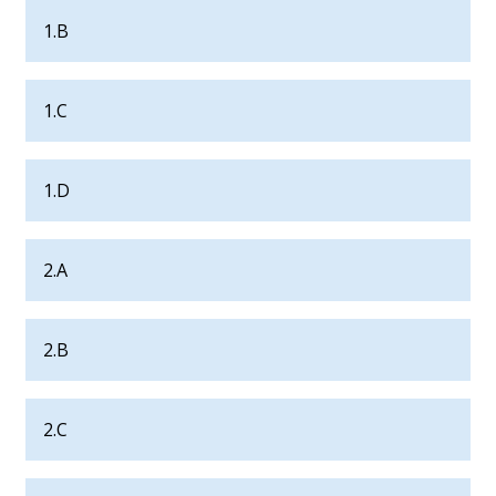
1.B
1.C
1.D
2.A
2.B
2.C