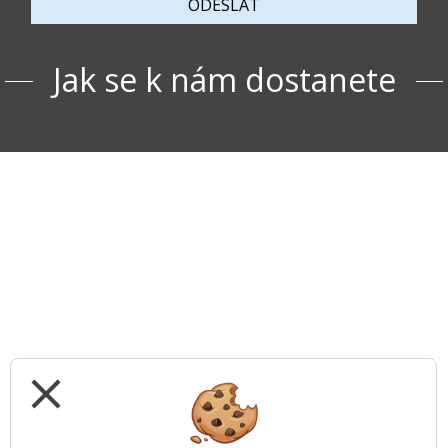
ODESLAT
Jak se k nám dostanete
close