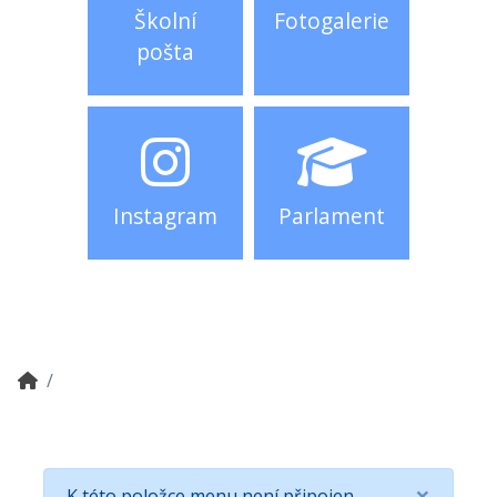
Školní
Fotogalerie
pošta
Instagram
Parlament
×
K této položce menu není připojen