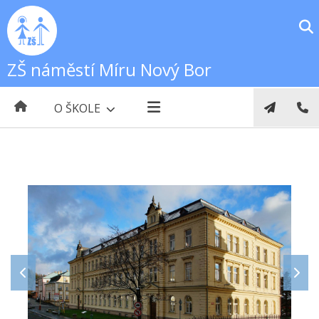
ZŠ náměstí Míru Nový Bor
O ŠKOLE