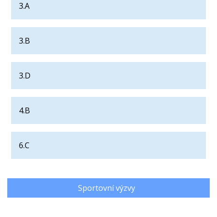
3.A
3.B
3.D
4.B
6.C
Sportovní výzvy