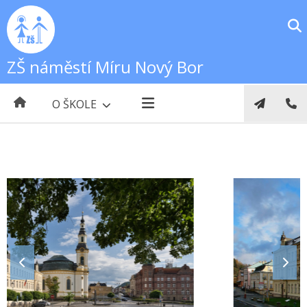
ZŠ náměstí Míru Nový Bor
O ŠKOLE