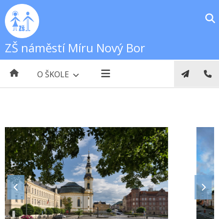
ZŠ náměstí Míru Nový Bor
O ŠKOLE