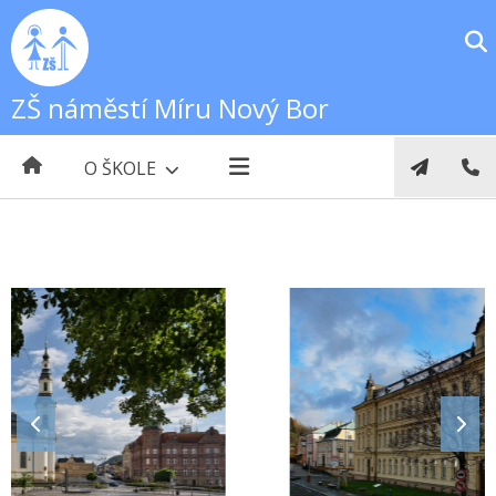
ZŠ náměstí Míru Nový Bor
O ŠKOLE