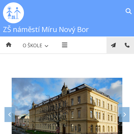
ZŠ náměstí Míru Nový Bor
O ŠKOLE