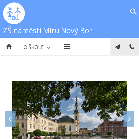
ZŠ náměstí Míru Nový Bor
O ŠKOLE