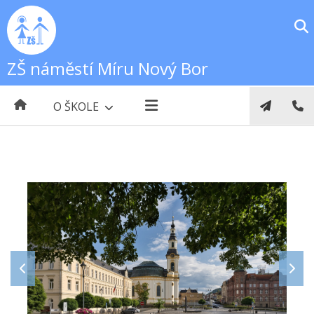
ZŠ náměstí Míru Nový Bor
O ŠKOLE