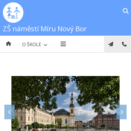
ZŠ náměstí Míru Nový Bor
O ŠKOLE