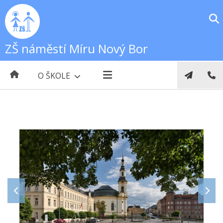
ZŠ náměstí Míru Nový Bor
O ŠKOLE