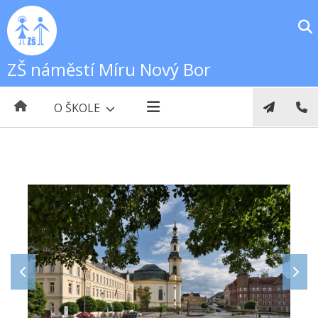
ZŠ náměstí Míru Nový Bor
O ŠKOLE