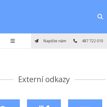
Napište nám
487 722 010
Externí odkazy