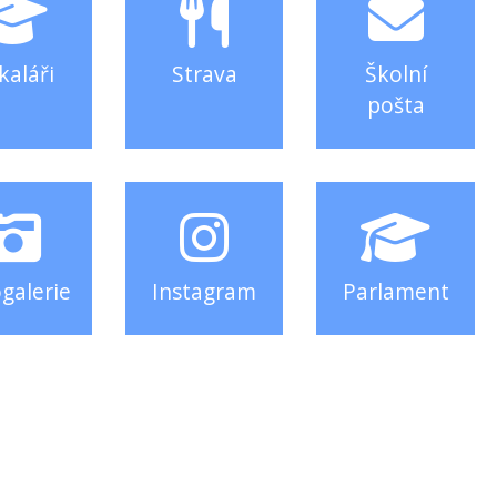
kaláři
Strava
Školní
pošta
galerie
Instagram
Parlament