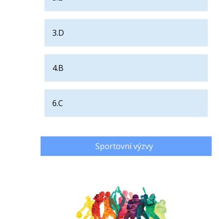
3.D
4.B
6.C
Sportovní výzvy