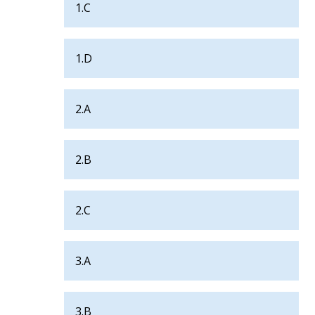
1.C
1.D
2.A
2.B
2.C
3.A
3.B