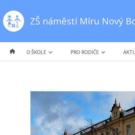
ZŠ náměstí Míru Nový B
O ŠKOLE
PRO RODIČE
AKTU