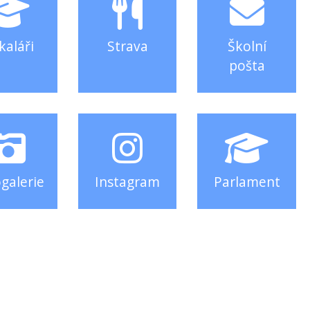
kaláři
Strava
Školní
pošta
galerie
Instagram
Parlament