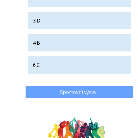
3.D
4.B
6.C
Sportovní výzvy