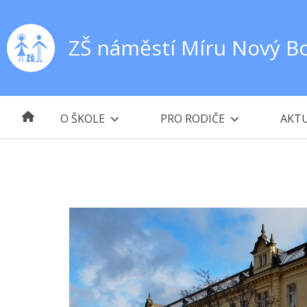
ZŠ náměstí Míru Nový B
O ŠKOLE
PRO RODIČE
AKTU