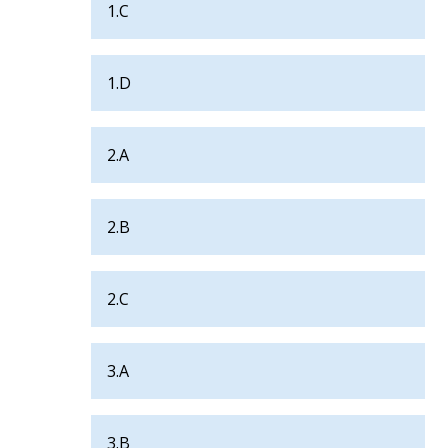
1.C
1.D
2.A
2.B
2.C
3.A
3.B