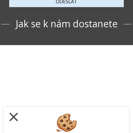
ODESLAT
Jak se k nám dostanete
close