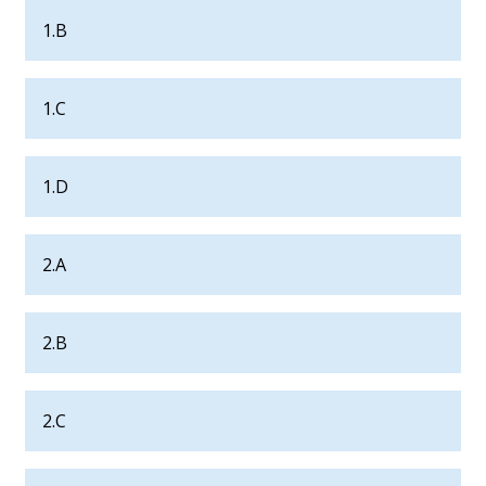
1.B
1.C
1.D
2.A
2.B
2.C