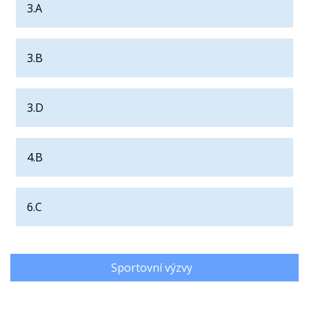
3.A
3.B
3.D
4.B
6.C
Sportovní výzvy