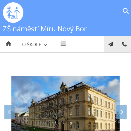
ZŠ náměstí Míru Nový Bor
O ŠKOLE