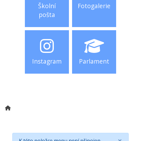
Školní
Fotogalerie
pošta
Instagram
Parlament
×
K této položce menu není připojen