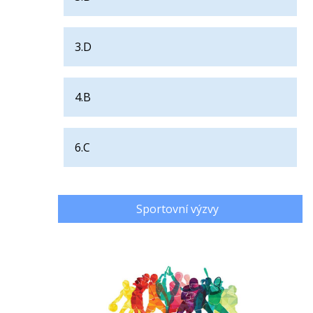
3.D
4.B
6.C
Sportovní výzvy