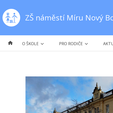
ZŠ náměstí Míru Nový B
O ŠKOLE
PRO RODIČE
AKTU