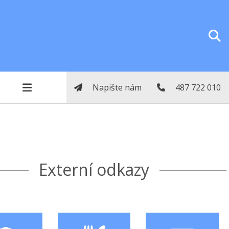
Napište nám
487 722 010
Externí odkazy