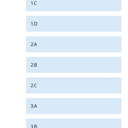
1.C
1.D
2.A
2.B
2.C
3.A
3.B