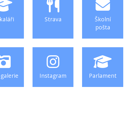
kaláři
Strava
Školní
pošta
galerie
Instagram
Parlament