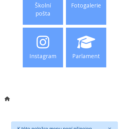
Školní
Fotogalerie
pošta
Instagram
Parlament
×
K této položce menu není připojen