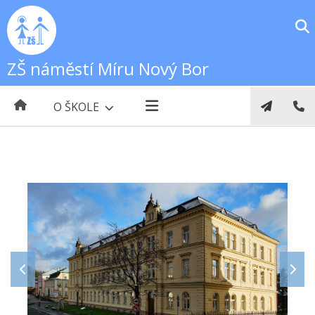
ZŠ náměstí Míru Nový Bor
O ŠKOLE