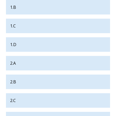
1.B
1.C
1.D
2.A
2.B
2.C