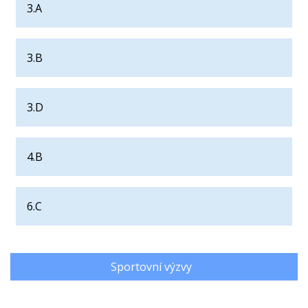
3.A
3.B
3.D
4.B
6.C
Sportovní výzvy