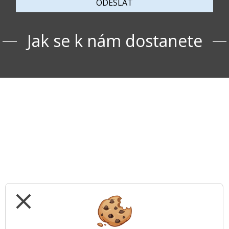
ODESLAT
Jak se k nám dostanete
close