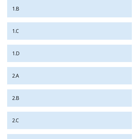
1.B
1.C
1.D
2.A
2.B
2.C