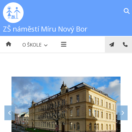
ZŠ náměstí Míru Nový Bor
O ŠKOLE