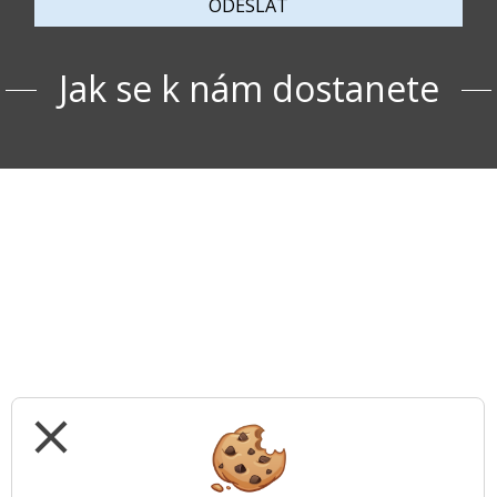
ODESLAT
Jak se k nám dostanete
close