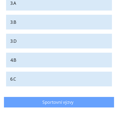
3.A
3.B
3.D
4.B
6.C
Sportovní výzvy