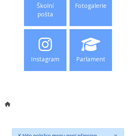
Školní
Fotogalerie
pošta
Instagram
Parlament
×
K této položce menu není připojen