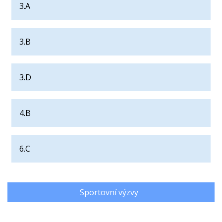
3.A
3.B
3.D
4.B
6.C
Sportovní výzvy