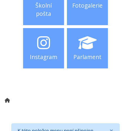
Školní
Fotogalerie
pošta
Instagram
Parlament
×
K této položce menu není připojen