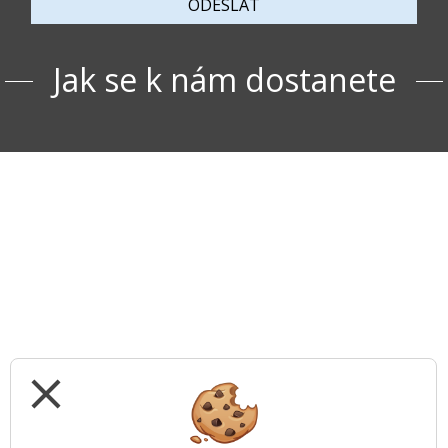
ODESLAT
Jak se k nám dostanete
close