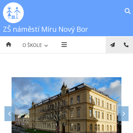
ZŠ náměstí Míru Nový Bor
O ŠKOLE