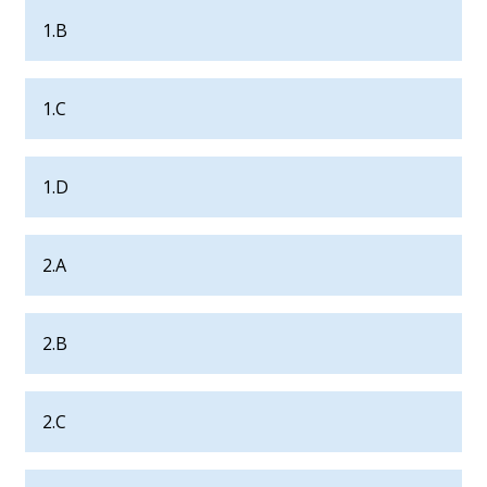
1.B
1.C
1.D
2.A
2.B
2.C