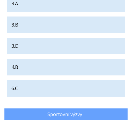
3.A
3.B
3.D
4.B
6.C
Sportovní výzvy