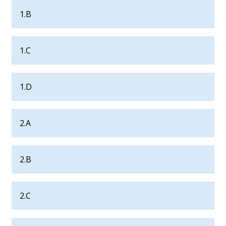
1.B
1.C
1.D
2.A
2.B
2.C