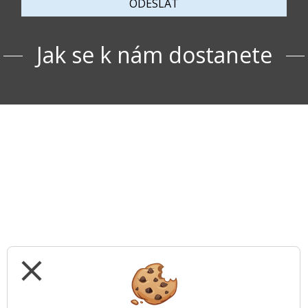
ODESLAT
Jak se k nám dostanete
close