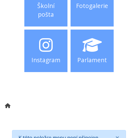
Školní
Fotogalerie
pošta
Instagram
Parlament
×
K této položce menu není připojen