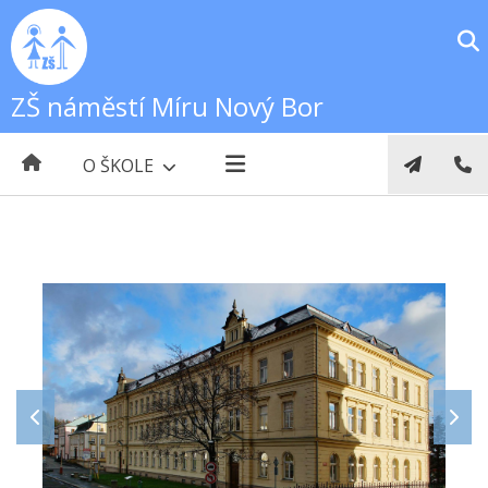
ZŠ náměstí Míru Nový Bor
O ŠKOLE